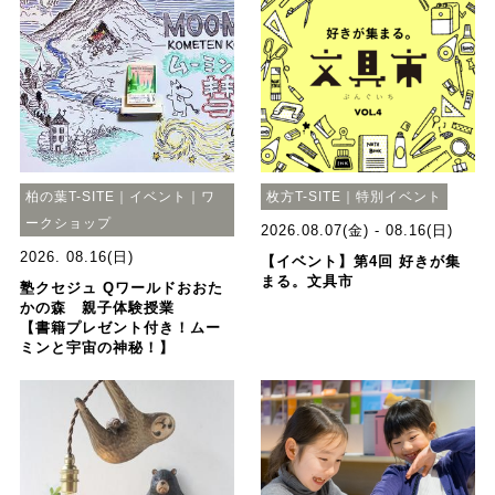
柏の葉T-SITE｜イベント｜ワ
枚方T-SITE｜特別イベント
ークショップ
2026.08.07(金) - 08.16(日)
2026. 08.16(日)
【イベント】第4回 好きが集
まる。文具市
塾クセジュ Qワールドおおた
かの森 親子体験授業
【書籍プレゼント付き！ムー
ミンと宇宙の神秘！】