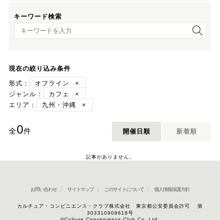
キーワード検索
キーワード検索
現在の絞り込み条件
形式：
オフライン
×
ジャンル：
カフェ
×
エリア：
九州・沖縄
×
0
全
件
開催日順
新着順
記事がありません。
お問い合わせ
サイトマップ
このサイトについて
個人情報保護方針
カルチュア・コンビニエンス・クラブ株式会社 東京都公安委員会許可 第
303310908618号
©Culture Convenience Club Co.,Ltd.