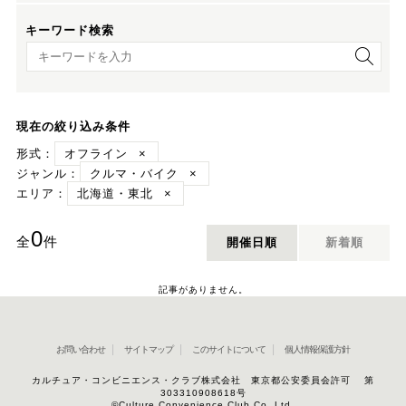
キーワード検索
キーワード検索
現在の絞り込み条件
形式：
オフライン
×
ジャンル：
クルマ・バイク
×
エリア：
北海道・東北
×
0
全
件
開催日順
新着順
記事がありません。
お問い合わせ
サイトマップ
このサイトについて
個人情報保護方針
カルチュア・コンビニエンス・クラブ株式会社 東京都公安委員会許可 第
303310908618号
©Culture Convenience Club Co.,Ltd.