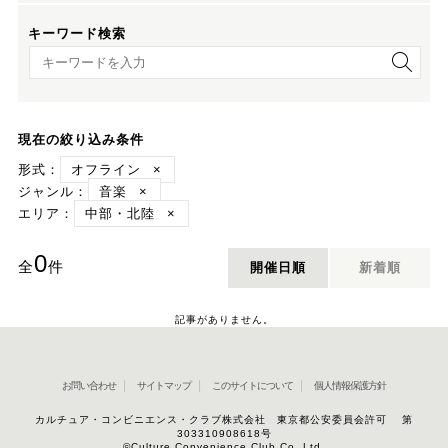
キーワード検索
キーワード検索
現在の絞り込み条件
形式：
オフライン
×
ジャンル：
音楽
×
エリア：
中部・北陸
×
0
全
件
開催日順
新着順
記事がありません。
お問い合わせ
サイトマップ
このサイトについて
個人情報保護方針
カルチュア・コンビニエンス・クラブ株式会社 東京都公安委員会許可 第
303310908618号
©Culture Convenience Club Co.,Ltd.