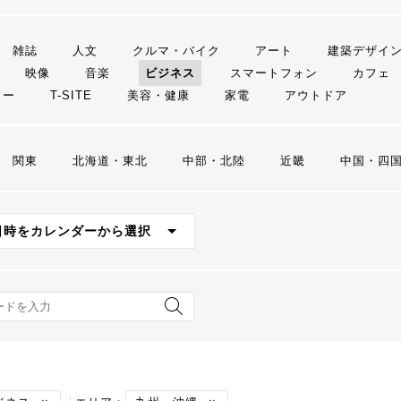
雑誌
人文
クルマ・バイク
アート
建築デザイ
映像
音楽
ビジネス
スマートフォン
カフェ
リー
T-SITE
美容・健康
家電
アウトドア
関東
北海道・東北
中部・北陸
近畿
中国・四
日時をカレンダーから選択
ード検索