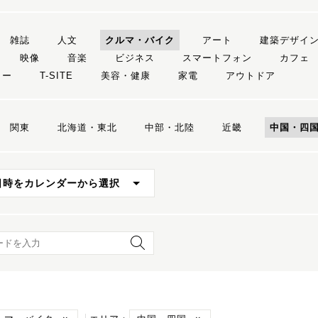
雑誌
人文
クルマ・バイク
アート
建築デザイ
映像
音楽
ビジネス
スマートフォン
カフェ
リー
T-SITE
美容・健康
家電
アウトドア
関東
北海道・東北
中部・北陸
近畿
中国・四
日時をカレンダーから選択
ード検索