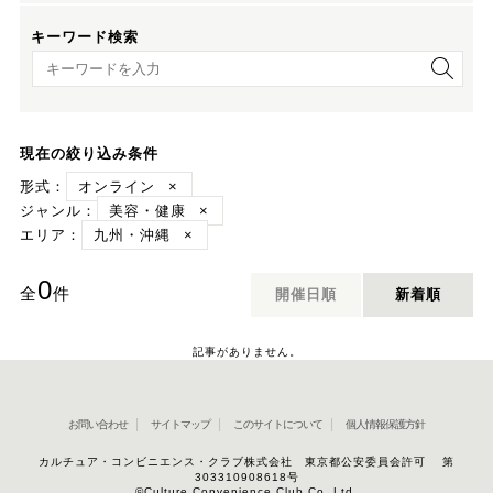
キーワード検索
キーワード検索
現在の絞り込み条件
形式：
オンライン
×
ジャンル：
美容・健康
×
エリア：
九州・沖縄
×
0
全
件
開催日順
新着順
記事がありません。
お問い合わせ
サイトマップ
このサイトについて
個人情報保護方針
カルチュア・コンビニエンス・クラブ株式会社 東京都公安委員会許可 第
303310908618号
©Culture Convenience Club Co.,Ltd.