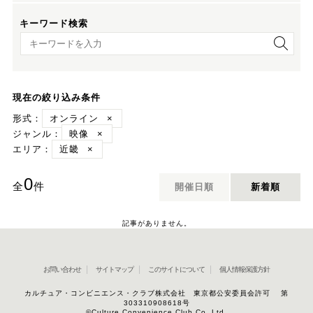
キーワード検索
キーワード検索
現在の絞り込み条件
形式：
オンライン
×
ジャンル：
映像
×
エリア：
近畿
×
0
全
件
開催日順
新着順
記事がありません。
お問い合わせ
サイトマップ
このサイトについて
個人情報保護方針
カルチュア・コンビニエンス・クラブ株式会社 東京都公安委員会許可 第
303310908618号
©Culture Convenience Club Co.,Ltd.