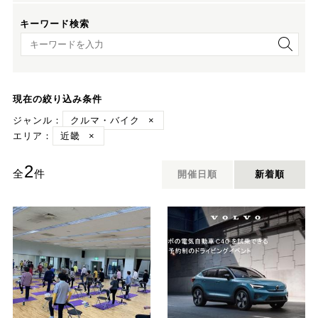
キーワード検索
キーワード検索
現在の絞り込み条件
ジャンル：
クルマ・バイク
×
エリア：
近畿
×
2
全
件
開催日順
新着順