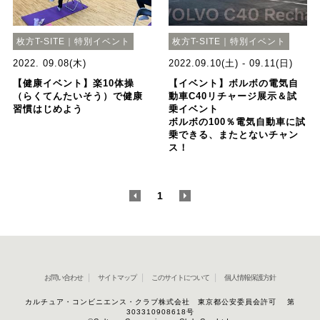
枚方T-SITE｜特別イベント
枚方T-SITE｜特別イベント
2022. 09.08(木)
2022.09.10(土) - 09.11(日)
【健康イベント】楽10体操
【イベント】ボルボの電気自
（らくてんたいそう）で健康
動車C40リチャージ展示＆試
習慣はじめよう
乗イベント
ボルボの100％電気自動車に試
乗できる、またとないチャン
ス！
<
1
>
お問い合わせ
サイトマップ
このサイトについて
個人情報保護方針
カルチュア・コンビニエンス・クラブ株式会社 東京都公安委員会許可 第
303310908618号