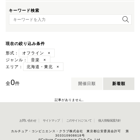
キーワード検索
キーワード検索
現在の絞り込み条件
形式：
オフライン
×
ジャンル：
音楽
×
エリア：
北海道・東北
×
0
全
件
開催日順
新着順
記事がありません。
お問い合わせ
サイトマップ
このサイトについて
個人情報保護方針
カルチュア・コンビニエンス・クラブ株式会社 東京都公安委員会許可 第
303310908618号
©Culture Convenience Club Co.,Ltd.