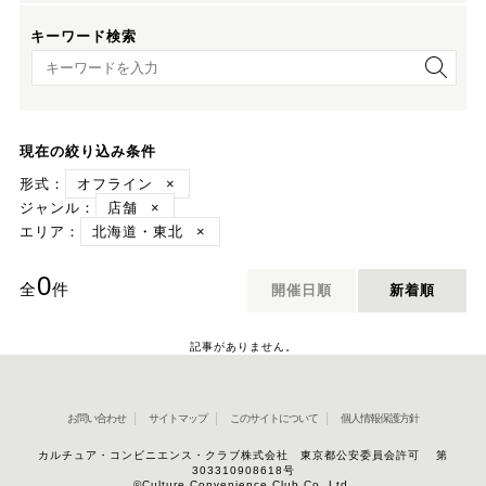
キーワード検索
キーワード検索
現在の絞り込み条件
形式：
オフライン
×
ジャンル：
店舗
×
エリア：
北海道・東北
×
0
全
件
開催日順
新着順
記事がありません。
お問い合わせ
サイトマップ
このサイトについて
個人情報保護方針
カルチュア・コンビニエンス・クラブ株式会社 東京都公安委員会許可 第
303310908618号
©Culture Convenience Club Co.,Ltd.