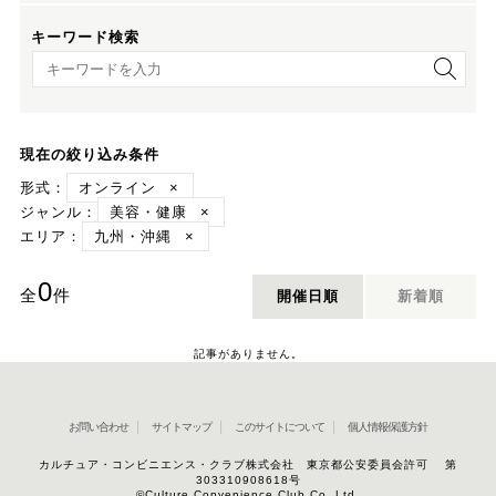
キーワード検索
キーワード検索
現在の絞り込み条件
形式：
オンライン
×
ジャンル：
美容・健康
×
エリア：
九州・沖縄
×
0
全
件
開催日順
新着順
記事がありません。
お問い合わせ
サイトマップ
このサイトについて
個人情報保護方針
カルチュア・コンビニエンス・クラブ株式会社 東京都公安委員会許可 第
303310908618号
©Culture Convenience Club Co.,Ltd.