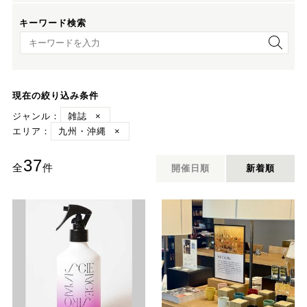
キーワード検索
キーワード検索
現在の絞り込み条件
ジャンル：
雑誌
×
エリア：
九州・沖縄
×
37
全
件
開催日順
新着順