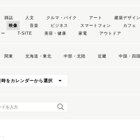
雑誌
人文
クルマ・バイク
アート
建築デザイ
映像
音楽
ビジネス
スマートフォン
カフェ
リー
T-SITE
美容・健康
家電
アウトドア
関東
北海道・東北
中部・北陸
近畿
中国・四
日時をカレンダーから選択
ード検索