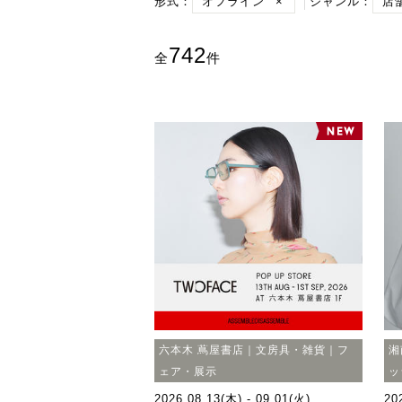
形式：
オフライン
×
ジャンル：
店
742
全
件
六本木 蔦屋書店｜文房具・雑貨｜フ
湘
ェア・展示
ッ
2026.08.13(木) - 09.01(火)
20