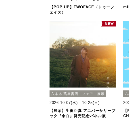
mi
【POP UP】TWOFACE（トゥーフ
ェイス）
六本木 蔦屋書店｜フェア・展示
六
2026.10.07(水) - 10.25(日)
20
【展示】生田斗真 アニバーサリーブ
【P
ック『余白』発売記念パネル展
CH