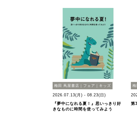
梅田 蔦屋書店｜フェア｜キッズ
梅
2026.07.13(月) - 08.23(日)
20
『夢中になれる夏！』思いっきり好
第
きなものに時間を使ってみよう