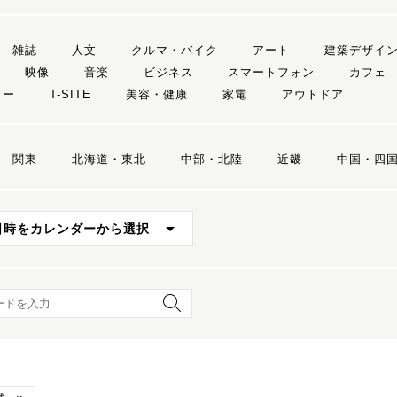
雑誌
人文
クルマ・バイク
アート
建築デザイ
映像
音楽
ビジネス
スマートフォン
カフェ
リー
T-SITE
美容・健康
家電
アウトドア
関東
北海道・東北
中部・北陸
近畿
中国・四
日時をカレンダーから選択
ード検索