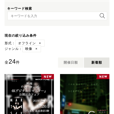
キーワード検索
キーワード検索
現在の絞り込み条件
形式：
オフライン
×
ジャンル：
映像
×
24
全
件
開催日順
新着順