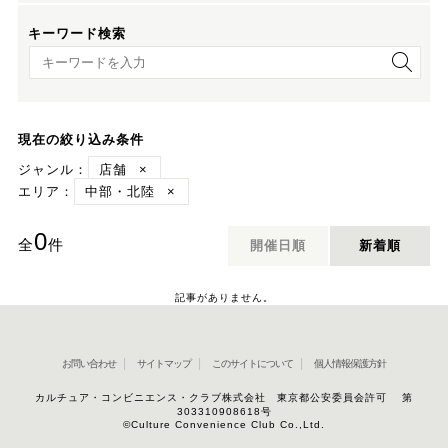
キーワード検索
キーワード検索
現在の絞り込み条件
ジャンル：
店舗
×
エリア：
中部・北陸
×
0
全
件
開催日順
新着順
記事がありません。
お問い合わせ
サイトマップ
このサイトについて
個人情報保護方針
カルチュア・コンビニエンス・クラブ株式会社 東京都公安委員会許可 第
303310908618号
©Culture Convenience Club Co.,Ltd.