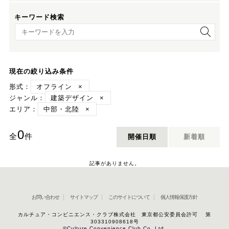
キーワード検索
キーワード検索
現在の絞り込み条件
形式：
オフライン
×
ジャンル：
建築デザイン
×
エリア：
中部・北陸
×
0
全
件
開催日順
新着順
記事がありません。
お問い合わせ
サイトマップ
このサイトについて
個人情報保護方針
カルチュア・コンビニエンス・クラブ株式会社 東京都公安委員会許可 第
303310908618号
©Culture Convenience Club Co.,Ltd.