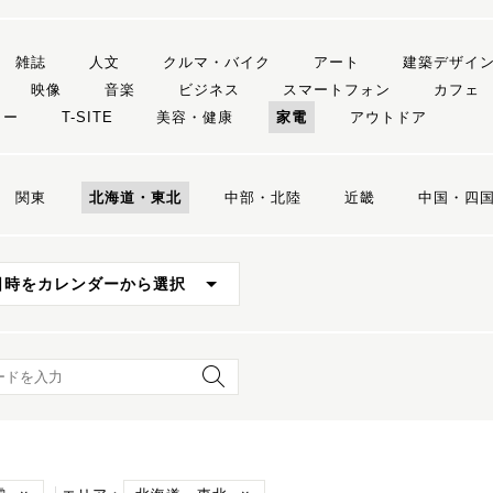
雑誌
人文
クルマ・バイク
アート
建築デザイ
映像
音楽
ビジネス
スマートフォン
カフェ
リー
T-SITE
美容・健康
家電
アウトドア
関東
北海道・東北
中部・北陸
近畿
中国・四
日時をカレンダーから選択
ード検索