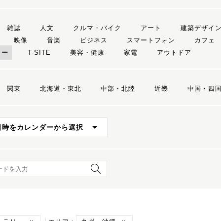
雑誌
人文
クルマ・バイク
アート
建築デザイ
映像
音楽
ビジネス
スマートフォン
カフェ
リー
T-SITE
美容・健康
家電
アウトドア
関東
北海道・東北
中部・北陸
近畿
中国・四
日時をカレンダーから選択
ード検索