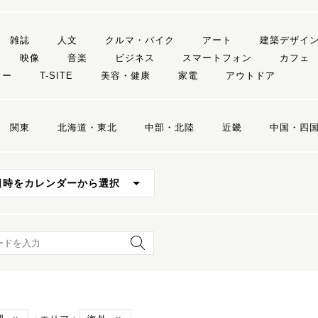
雑誌
人文
クルマ・バイク
アート
建築デザイ
映像
音楽
ビジネス
スマートフォン
カフェ
リー
T-SITE
美容・健康
家電
アウトドア
関東
北海道・東北
中部・北陸
近畿
中国・四
日時をカレンダーから選択
ード検索