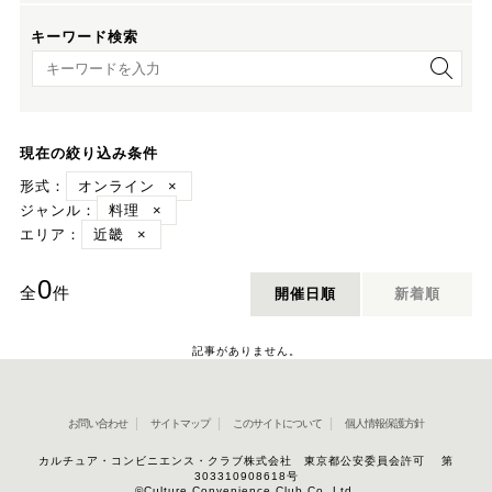
キーワード検索
キーワード検索
現在の絞り込み条件
形式：
オンライン
×
ジャンル：
料理
×
エリア：
近畿
×
0
全
件
開催日順
新着順
記事がありません。
お問い合わせ
サイトマップ
このサイトについて
個人情報保護方針
カルチュア・コンビニエンス・クラブ株式会社 東京都公安委員会許可 第
303310908618号
©Culture Convenience Club Co.,Ltd.