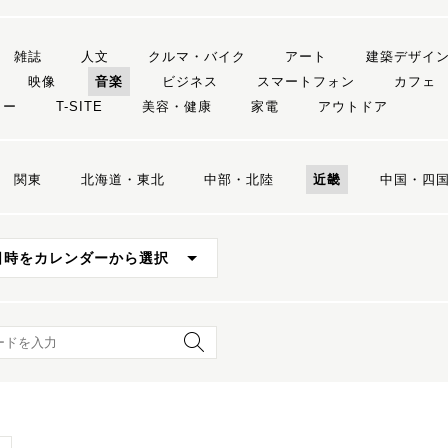
雑誌
人文
クルマ・バイク
アート
建築デザイ
映像
音楽
ビジネス
スマートフォン
カフェ
リー
T-SITE
美容・健康
家電
アウトドア
関東
北海道・東北
中部・北陸
近畿
中国・四
日時をカレンダーから選択
ード検索