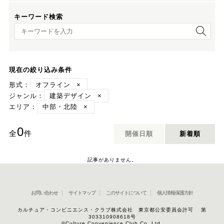
キーワード検索
キーワード検索
現在の絞り込み条件
形式：
オフライン
×
ジャンル：
建築デザイン
×
エリア：
中部・北陸
×
0
全
件
開催日順
新着順
記事がありません。
お問い合わせ
サイトマップ
このサイトについて
個人情報保護方針
カルチュア・コンビニエンス・クラブ株式会社 東京都公安委員会許可 第
303310908618号
©Culture Convenience Club Co.,Ltd.