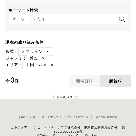
キーワード検索
キーワード検索
現在の絞り込み条件
形式：
オフライン
×
ジャンル：
雑誌
×
エリア：
中国・四国
×
0
全
件
開催日順
新着順
記事がありません。
お問い合わせ
サイトマップ
このサイトについて
個人情報保護方針
カルチュア・コンビニエンス・クラブ株式会社 東京都公安委員会許可 第
303310908618号
©Culture Convenience Club Co.,Ltd.