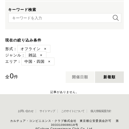
キーワード検索
キーワード検索
現在の絞り込み条件
形式：
オフライン
×
ジャンル：
雑誌
×
エリア：
中国・四国
×
0
全
件
開催日順
新着順
記事がありません。
お問い合わせ
サイトマップ
このサイトについて
個人情報保護方針
カルチュア・コンビニエンス・クラブ株式会社 東京都公安委員会許可 第
303310908618号
©Culture Convenience Club Co.,Ltd.