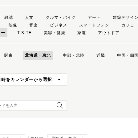
雑誌
人文
クルマ・バイク
アート
建築デザイ
映像
音楽
ビジネス
スマートフォン
カフェ
リー
T-SITE
美容・健康
家電
アウトドア
関東
北海道・東北
中部・北陸
近畿
中国・四
日時をカレンダーから選択
ード検索