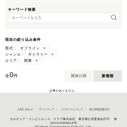
キーワード検索
キーワード検索
現在の絞り込み条件
形式：
オフライン
×
ジャンル：
ギャラリー
×
エリア：
関東
×
0
全
件
開催日順
新着順
記事がありません。
お問い合わせ
サイトマップ
このサイトについて
個人情報保護方針
カルチュア・コンビニエンス・クラブ株式会社 東京都公安委員会許可 第
303310908618号
©Culture Convenience Club Co.,Ltd.