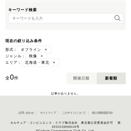
キーワード検索
キーワード検索
現在の絞り込み条件
形式：
オフライン
×
ジャンル：
映像
×
エリア：
北海道・東北
×
0
全
件
開催日順
新着順
記事がありません。
お問い合わせ
サイトマップ
このサイトについて
個人情報保護方針
カルチュア・コンビニエンス・クラブ株式会社 東京都公安委員会許可 第
303310908618号
©Culture Convenience Club Co.,Ltd.