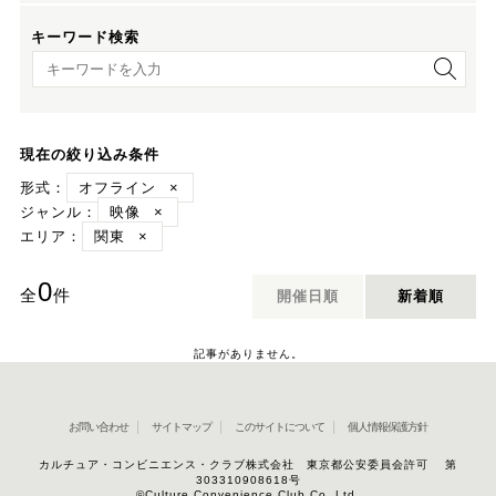
キーワード検索
キーワード検索
現在の絞り込み条件
形式：
オフライン
×
ジャンル：
映像
×
エリア：
関東
×
0
全
件
開催日順
新着順
記事がありません。
お問い合わせ
サイトマップ
このサイトについて
個人情報保護方針
カルチュア・コンビニエンス・クラブ株式会社 東京都公安委員会許可 第
303310908618号
©Culture Convenience Club Co.,Ltd.