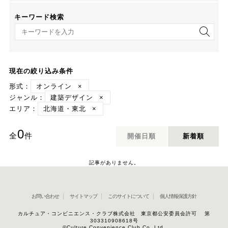
キーワード検索
キーワード検索
現在の絞り込み条件
形式：
オンライン
×
ジャンル：
建築デザイン
×
エリア：
北海道・東北
×
0
全
件
開催日順
新着順
記事がありません。
お問い合わせ
サイトマップ
このサイトについて
個人情報保護方針
カルチュア・コンビニエンス・クラブ株式会社 東京都公安委員会許可 第
303310908618号
©Culture Convenience Club Co.,Ltd.