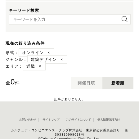
キーワード検索
キーワード検索
現在の絞り込み条件
形式：
オンライン
×
ジャンル：
建築デザイン
×
エリア：
近畿
×
0
全
件
開催日順
新着順
記事がありません。
お問い合わせ
サイトマップ
このサイトについて
個人情報保護方針
カルチュア・コンビニエンス・クラブ株式会社 東京都公安委員会許可 第
303310908618号
©Culture Convenience Club Co.,Ltd.