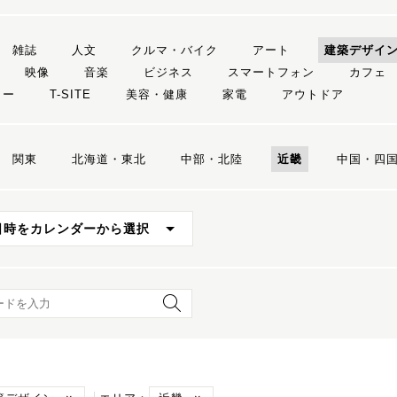
雑誌
人文
クルマ・バイク
アート
建築デザイ
映像
音楽
ビジネス
スマートフォン
カフェ
リー
T-SITE
美容・健康
家電
アウトドア
関東
北海道・東北
中部・北陸
近畿
中国・四
日時をカレンダーから選択
ード検索