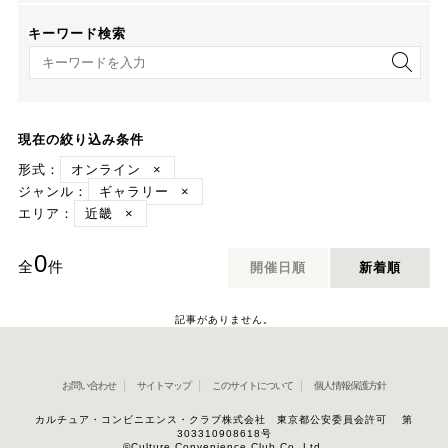
キーワード検索
キーワード検索
現在の絞り込み条件
形式：
オンライン
×
ジャンル：
ギャラリー
×
エリア：
近畿
×
0
全
件
開催日順
新着順
記事がありません。
お問い合わせ
サイトマップ
このサイトについて
個人情報保護方針
カルチュア・コンビニエンス・クラブ株式会社 東京都公安委員会許可 第
303310908618号
©Culture Convenience Club Co.,Ltd.