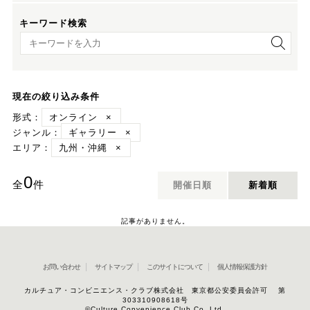
キーワード検索
キーワード検索
現在の絞り込み条件
形式：
オンライン
×
ジャンル：
ギャラリー
×
エリア：
九州・沖縄
×
0
全
件
開催日順
新着順
記事がありません。
お問い合わせ
サイトマップ
このサイトについて
個人情報保護方針
カルチュア・コンビニエンス・クラブ株式会社 東京都公安委員会許可 第
303310908618号
©Culture Convenience Club Co.,Ltd.