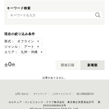
キーワード検索
キーワード検索
現在の絞り込み条件
形式：
オフライン
×
ジャンル：
アート
×
エリア：
九州・沖縄
×
0
全
件
開催日順
新着順
記事がありません。
お問い合わせ
サイトマップ
このサイトについて
個人情報保護方針
カルチュア・コンビニエンス・クラブ株式会社 東京都公安委員会許可 第
303310908618号
©Culture Convenience Club Co.,Ltd.