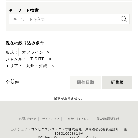
キーワード検索
キーワード検索
現在の絞り込み条件
形式：
オフライン
×
ジャンル：
T-SITE
×
エリア：
九州・沖縄
×
0
全
件
開催日順
新着順
記事がありません。
お問い合わせ
サイトマップ
このサイトについて
個人情報保護方針
カルチュア・コンビニエンス・クラブ株式会社 東京都公安委員会許可 第
303310908618号
©Culture Convenience Club Co.,Ltd.