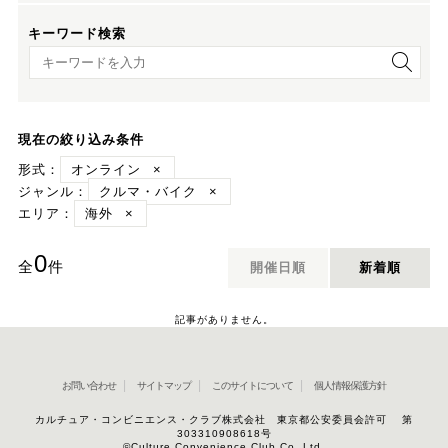
キーワード検索
キーワード検索
現在の絞り込み条件
形式：
オンライン
×
ジャンル：
クルマ・バイク
×
エリア：
海外
×
0
全
件
開催日順
新着順
記事がありません。
お問い合わせ
サイトマップ
このサイトについて
個人情報保護方針
カルチュア・コンビニエンス・クラブ株式会社 東京都公安委員会許可 第
303310908618号
©Culture Convenience Club Co.,Ltd.