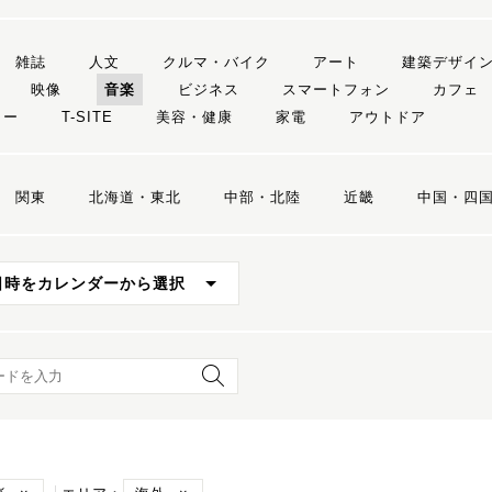
雑誌
人文
クルマ・バイク
アート
建築デザイ
映像
音楽
ビジネス
スマートフォン
カフェ
リー
T-SITE
美容・健康
家電
アウトドア
関東
北海道・東北
中部・北陸
近畿
中国・四
日時をカレンダーから選択
ード検索