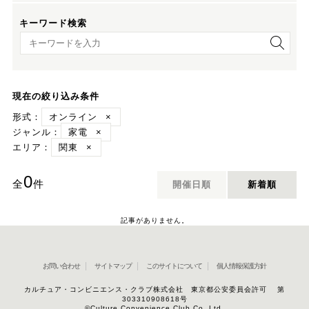
キーワード検索
キーワード検索
現在の絞り込み条件
形式：
オンライン
×
ジャンル：
家電
×
エリア：
関東
×
0
全
件
開催日順
新着順
記事がありません。
お問い合わせ
サイトマップ
このサイトについて
個人情報保護方針
カルチュア・コンビニエンス・クラブ株式会社 東京都公安委員会許可 第
303310908618号
©Culture Convenience Club Co.,Ltd.