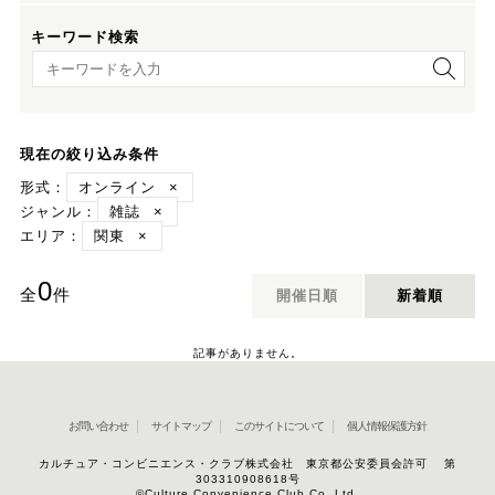
キーワード検索
キーワード検索
現在の絞り込み条件
形式：
オンライン
×
ジャンル：
雑誌
×
エリア：
関東
×
0
全
件
開催日順
新着順
記事がありません。
お問い合わせ
サイトマップ
このサイトについて
個人情報保護方針
カルチュア・コンビニエンス・クラブ株式会社 東京都公安委員会許可 第
303310908618号
©Culture Convenience Club Co.,Ltd.