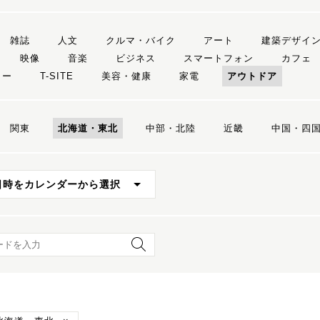
雑誌
人文
クルマ・バイク
アート
建築デザイ
映像
音楽
ビジネス
スマートフォン
カフェ
リー
T-SITE
美容・健康
家電
アウトドア
関東
北海道・東北
中部・北陸
近畿
中国・四
日時をカレンダーから選択
ード検索