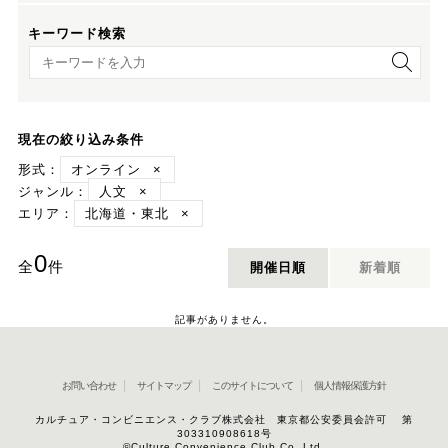
キーワード検索
キーワード検索
現在の絞り込み条件
形式：
オンライン
×
ジャンル：
人文
×
エリア：
北海道・東北
×
0
全
件
開催日順
新着順
記事がありません。
お問い合わせ
サイトマップ
このサイトについて
個人情報保護方針
カルチュア・コンビニエンス・クラブ株式会社 東京都公安委員会許可 第
303310908618号
©Culture Convenience Club Co.,Ltd.