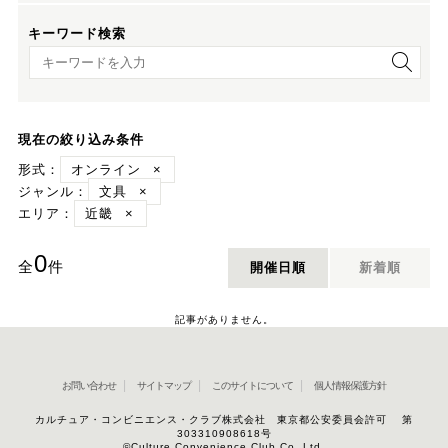
キーワード検索
キーワード検索
現在の絞り込み条件
形式：
オンライン
×
ジャンル：
文具
×
エリア：
近畿
×
0
全
件
開催日順
新着順
記事がありません。
お問い合わせ
サイトマップ
このサイトについて
個人情報保護方針
カルチュア・コンビニエンス・クラブ株式会社 東京都公安委員会許可 第
303310908618号
©Culture Convenience Club Co.,Ltd.