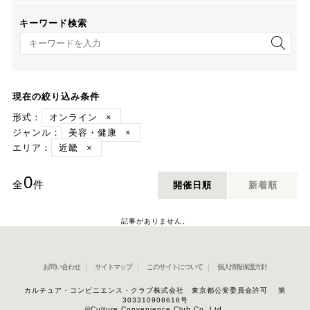
キーワード検索
キーワード検索
現在の絞り込み条件
形式：
オンライン
×
ジャンル：
美容・健康
×
エリア：
近畿
×
0
全
件
開催日順
新着順
記事がありません。
お問い合わせ
サイトマップ
このサイトについて
個人情報保護方針
カルチュア・コンビニエンス・クラブ株式会社 東京都公安委員会許可 第
303310908618号
©Culture Convenience Club Co.,Ltd.