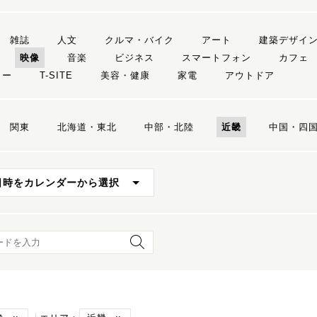
雑誌
人文
クルマ・バイク
アート
建築デザイ
映像
音楽
ビジネス
スマートフォン
カフェ
リー
T-SITE
美容・健康
家電
アウトドア
関東
北海道・東北
中部・北陸
近畿
中国・四
日時をカレンダーから選択
ード検索