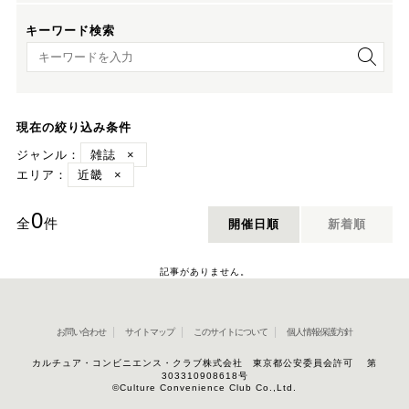
キーワード検索
キーワード検索
現在の絞り込み条件
ジャンル：
雑誌
×
エリア：
近畿
×
0
全
件
開催日順
新着順
記事がありません。
お問い合わせ
サイトマップ
このサイトについて
個人情報保護方針
カルチュア・コンビニエンス・クラブ株式会社 東京都公安委員会許可 第
303310908618号
©Culture Convenience Club Co.,Ltd.