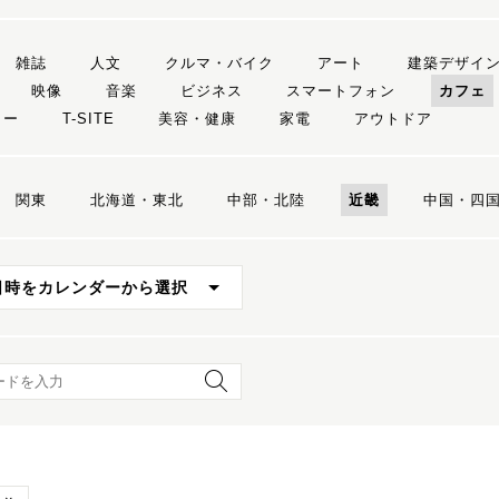
雑誌
人文
クルマ・バイク
アート
建築デザイ
映像
音楽
ビジネス
スマートフォン
カフェ
リー
T-SITE
美容・健康
家電
アウトドア
関東
北海道・東北
中部・北陸
近畿
中国・四
日時をカレンダーから選択
ード検索