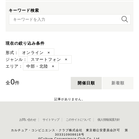
キーワード検索
キーワード検索
現在の絞り込み条件
形式：
オンライン
×
ジャンル：
スマートフォン
×
エリア：
中部・北陸
×
0
全
件
開催日順
新着順
記事がありません。
お問い合わせ
サイトマップ
このサイトについて
個人情報保護方針
カルチュア・コンビニエンス・クラブ株式会社 東京都公安委員会許可 第
303310908618号
©Culture Convenience Club Co.,Ltd.