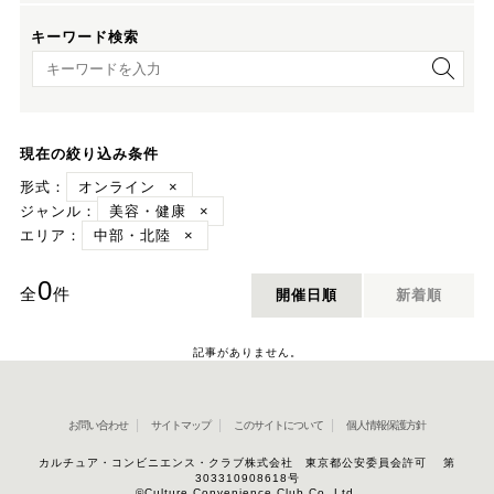
キーワード検索
キーワード検索
現在の絞り込み条件
形式：
オンライン
×
ジャンル：
美容・健康
×
エリア：
中部・北陸
×
0
全
件
開催日順
新着順
記事がありません。
お問い合わせ
サイトマップ
このサイトについて
個人情報保護方針
カルチュア・コンビニエンス・クラブ株式会社 東京都公安委員会許可 第
303310908618号
©Culture Convenience Club Co.,Ltd.